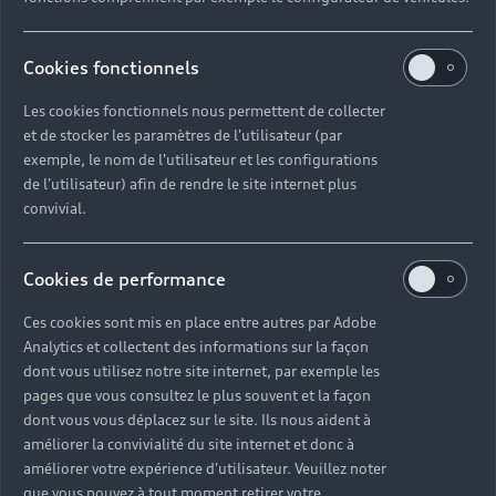
Audi pour les
professionnels
Cookies fonctionnels
Les cookies fonctionnels nous permettent de collecter
Accédez à toute l’excellence Audi avec nos
et de stocker les paramètres de l'utilisateur (par
différentes gammes aux technologies innovantes
exemple, le nom de l'utilisateur et les configurations
et aux finitions haut de gamme. Contactez-nous
de l'utilisateur) afin de rendre le site internet plus
pour échanger et trouver un modèle
convivial.
correspondant à vos besoins.
Cookies de performance
Nous contacter
Ces cookies sont mis en place entre autres par Adobe
Analytics et collectent des informations sur la façon
dont vous utilisez notre site internet, par exemple les
pages que vous consultez le plus souvent et la façon
dont vous vous déplacez sur le site. Ils nous aident à
améliorer la convivialité du site internet et donc à
améliorer votre expérience d'utilisateur. Veuillez noter
que vous pouvez à tout moment retirer votre