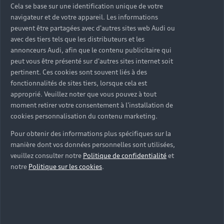
sur-mesure
Cela se base sur une identification unique de votre
navigateur et de votre appareil. Les informations
Découvrez nos solutions et services Audi Business
peuvent être partagées avec d'autres sites web Audi ou
pensés pour faciliter votre mobilité professionnelle.
avec des tiers tels que les distributeurs et les
De la fiscalité à la connectivité, nos experts vous
annonceurs Audi, afin que le contenu publicitaire qui
peut vous être présenté sur d'autres sites internet soit
accompagnent pour trouver les avantages et les
pertinent. Ces cookies sont souvent liés à des
solutions adaptés aux besoins de votre activité.
fonctionnalités de sites tiers, lorsque cela est
approprié. Veuillez noter que vous pouvez à tout
Nous contacter
moment retirer votre consentement à l'installation de
cookies personnalisation du contenu marketing.
Pour obtenir des informations plus spécifiques sur la
manière dont vos données personnelles sont utilisées,
veuillez consulter notre
Politique de confidentialité
et
notre
Politique sur les cookies
.
Trouvez la
solution de
financement